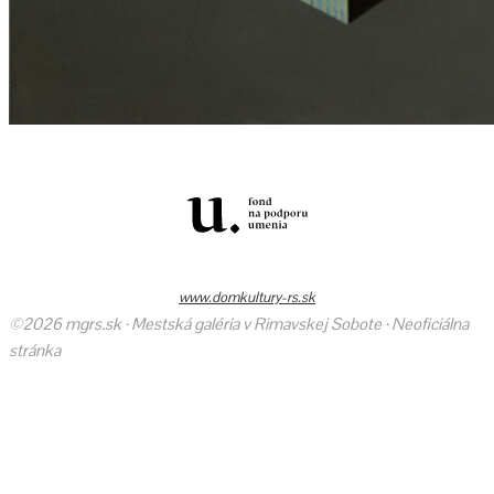
www.domkultury-rs.sk
©2026 mgrs.sk · Mestská galéria v Rimavskej Sobote · Neoficiálna
stránka