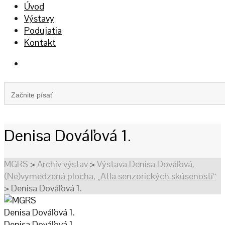
Úvod
Výstavy
Podujatia
Kontakt
Denisa Dováľová 1.
MGRS
>
Archív výstav
>
Výstava Denisa Dováľová,
(Ne)vymedzená plocha, „Atla senzorických skúseností“
>
Denisa Dováľová 1.
Denisa Dováľová 1.
Denisa Dováľová 1.