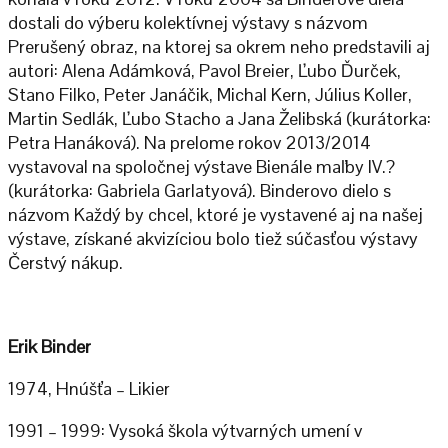
dostali do výberu kolektívnej výstavy s názvom
Prerušený obraz, na ktorej sa okrem neho predstavili aj
autori: Alena Adámková, Pavol Breier, Ľubo Ďurček,
Stano Filko, Peter Janáčik, Michal Kern, Július Koller,
Martin Sedlák, Ľubo Stacho a Jana Želibská (kurátorka:
Petra Hanáková). Na prelome rokov 2013/2014
vystavoval na spoločnej výstave Bienále maľby IV.?
(kurátorka: Gabriela Garlatyová). Binderovo dielo s
názvom Každý by chcel, ktoré je vystavené aj na našej
výstave, získané akvizíciou bolo tiež súčasťou výstavy
Čerstvý nákup.
Erik Binder
1974, Hnúšťa – Likier
1991 – 1999: Vysoká škola výtvarných umení v