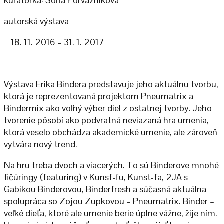
kurátorka: Soňa Porvazníková
autorská výstava
11. 2016 – 31. 1. 2017
Výstava Erika Bindera predstavuje jeho aktuálnu tvorbu,
ktorá je reprezentovaná projektom Pneumatrix a
Bindermix ako voľný výber diel z ostatnej tvorby. Jeho
tvorenie pôsobí ako podvratná neviazaná hra umenia,
ktorá veselo obchádza akademické umenie, ale zároveň
vytvára nový trend.
Na hru treba dvoch a viacerých. To sú Binderove mnohé
fičúringy (featuring) v Kunsf-fu, Kunst-fa, 2JA s
Gabikou Binderovou, Binderfresh a súčasná aktuálna
spolupráca so Zojou Zupkovou – Pneumatrix. Binder –
veľké dieťa, ktoré ale umenie berie úplne vážne, žije ním.