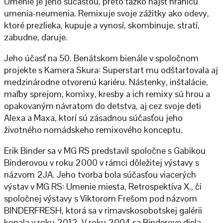
Umenie je jeho súčasťou, preto ťažko nájsť hranicu
umenia-neumenia. Remixuje svoje zážitky ako odevy,
ktoré prezlieka, kupuje a vynosí, skombinuje, stratí,
zabudne, daruje.
Jeho účasť na 50. Benátskom bienále v spoločnom
projekte s Kamera Skura: Superstart mu odštartovala aj
medzinárodne otvorenú kariéru. Nástenky, inštalácie,
maľby sprejom, komixy, kresby a ich remixy sú hrou a
opakovaným návratom do detstva, aj cez svoje deti
Alexa a Maxa, ktorí sú zásadnou súčasťou jeho
životného nomádskeho remixového konceptu.
Erik Binder sa v MG RS predstavil spoločne s Gabikou
Binderovou v roku 2000 v rámci dôležitej výstavy s
názvom 2JA. Jeho tvorba bola súčasťou viacerých
výstav v MG RS: Umenie miesta, Retrospektíva X., či
spoločnej výstavy s Viktorom Frešom pod názvom
BINDERFRESH, ktorá sa v rimavskosobotskej galérii
konala v roku 2012. V roku 2004 sa Binderove diela