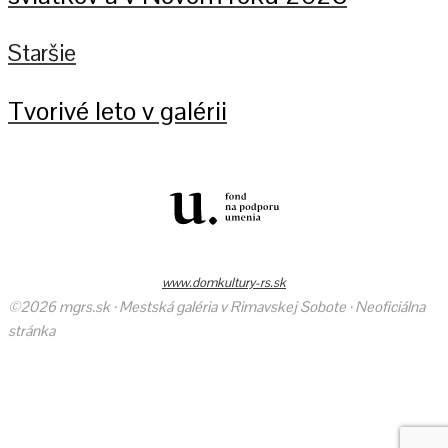
Staršie
Tvorivé leto v galérii
www.domkultury-rs.sk
©2026 mgrs.sk · Mestská galéria v Rimavskej Sobote · Neoficiálna
stránka