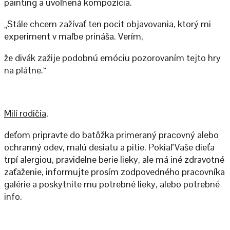
painting a uvoľnená kompozícia.
„Stále chcem zažívať ten pocit objavovania, ktorý mi
experiment v maľbe prináša. Verím,
že divák zažije podobnú emóciu pozorovaním tejto hry
na plátne.“
Milí rodičia
,
deťom pripravte do batôžka primeraný pracovný alebo
ochranný odev, malú desiatu a pitie. Pokiaľ Vaše dieťa
trpí alergiou, pravidelne berie lieky, ale má iné zdravotné
zaťaženie, informujte prosím zodpovedného pracovníka
galérie a poskytnite mu potrebné lieky, alebo potrebné
info.