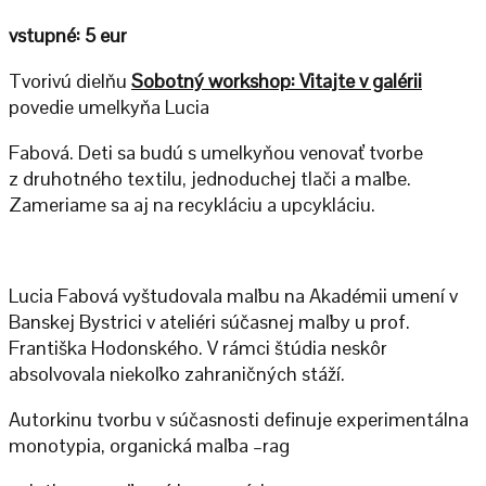
vstupné: 5 eur
Tvorivú dielňu
Sobotný workshop: Vitajte v galérii
povedie umelkyňa Lucia
Fabová. Deti sa budú s umelkyňou venovať tvorbe
z druhotného textilu, jednoduchej tlači a maľbe.
Zameriame sa aj na recykláciu a upcykláciu.
Lucia Fabová vyštudovala maľbu na Akadémii umení v
Banskej Bystrici v ateliéri súčasnej maľby u prof.
Františka Hodonského. V rámci štúdia neskôr
absolvovala niekoľko zahraničných stáží.
Autorkinu tvorbu v súčasnosti definuje experimentálna
monotypia, organická maľba –rag