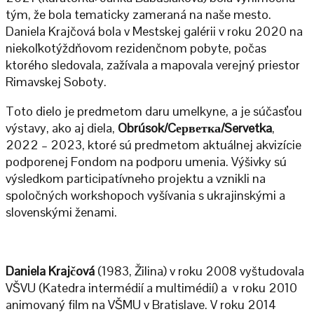
tým, že bola tematicky zameraná na naše mesto.
Daniela Krajčová bola v Mestskej galérii v roku 2020 na
niekoľkotýždňovom rezidenčnom pobyte, počas
ktorého sledovala, zažívala a mapovala verejný priestor
Rimavskej Soboty.
Toto dielo je predmetom daru umelkyne, a je súčasťou
výstavy, ako aj diela,
Obrúsok/Cерветка/Servetka
,
2022 – 2023, ktoré sú predmetom aktuálnej akvizície
podporenej Fondom na podporu umenia. Výšivky sú
výsledkom participatívneho projektu a vznikli na
spoločných workshopoch vyšívania s ukrajinskými a
slovenskými ženami.
Daniela Krajčová
(1983, Žilina) v roku 2008 vyštudovala
VŠVU (Katedra intermédií a multimédií) a v roku 2010
animovaný film na VŠMU v Bratislave. V roku 2014