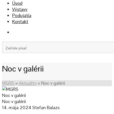
Úvod
Výstavy
Podujatia
Kontakt
Noc v galérii
MGRS
>
Aktuality
>
Noc v galérii
Noc v galérii
Noc v galérii
14. mája 2024
Stefan Balazs