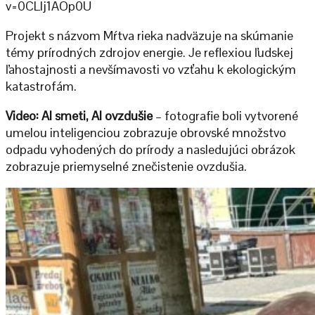
v=0CLIj1AOp0U
Projekt s názvom Mŕtva rieka nadväzuje na skúmanie
témy prírodných zdrojov energie. Je reflexiou ľudskej
ľahostajnosti a nevšímavosti vo vzťahu k ekologickým
katastrofám.
Video: AI smeti, AI ovzdušie
– fotografie boli vytvorené
umelou inteligenciou zobrazuje obrovské množstvo
odpadu vyhodených do prírody a nasledujúci obrázok
zobrazuje priemyselné znečistenie ovzdušia.