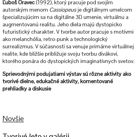
Ľuboš Oravec
(1992), ktorý pracuje pod svojím
autorským menom
Cassiopeus
je digitálnym umelcom
špecializujúcim sa na digitálne 3D umenie, virtuálnu a
augmentovanú realitu. Jeho diela majú dystopicko
futuristický charakter. V tvorbe autor pracuje s motívmi
ako melanchólia, retro-punk a technologický
surrealizmus. V súčasnosti sa venuje primárne virtuálnej
realite, kde bližšie približuje svoju tvorbu divákovi,
ktorého ponára do dystopických imaginatívnych svetov.
Sprievodnými podujatiami výstav sú rôzne aktivity ako
tvorivé dielne, edukačné aktivity, komentované
prehliadky a diskusie
Novšie
Tvorivé leto v galérii