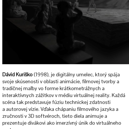
Dávid Kuriško
(1998), je digitálny umelec, ktorý spája
svoje skúsenosti v oblasti animácie, filmovej tvorby a
tradičnej maľby vo forme krátkometrážnych a
interaktívnych zážitkov v médiu virtuálnej reality. Každá
scéna tak predstavuje fúziu technickej zdatnosti
a autorovej vízie. Vďaka chápaniu filmového jazyka a
zručnosti v 3D softvéroch, tieto diela animuje a
prezentuje divákovi ako imerzívný únik do virtuálneho