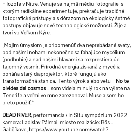
Filozofa v Nitre. Venuje sa najmä médiu fotografie, s
ktorým radikálne experimentuje, prekračuje tradičné
fotografické prístupy a s dôrazom na ekologicky šetrné
postupy objavuje nové technologické možnosti. Žije a
tvorí vo Veľkom Kýre.
„Mojím úmyslom je pripomenúť dva neprebádané svety,
pod našimi nohami nekonečne sa ťahajúce mycélium
(podhubie) a nad našimi hlavami sa rozprestierajúci
tajomný vesmír. Prírodná energia získaná z mycélia
poháňa starý diaprojektor, ktoré fungujú ako
transformačná stanica. Tento výrok alebo vetu –
No te
olvides del cosmos
– som videla minulý rok na výlete na
Tenerife a veľmi vo mne zarezonoval. Musela som ho
preto použiť.“
DEAD RIVER
, performancia / In Situ sympózium 2022,
kamera: Ladislav Pálmai, miesto realizácie: Bős –
Gabčíkovo, https://www.youtube.com/watch?