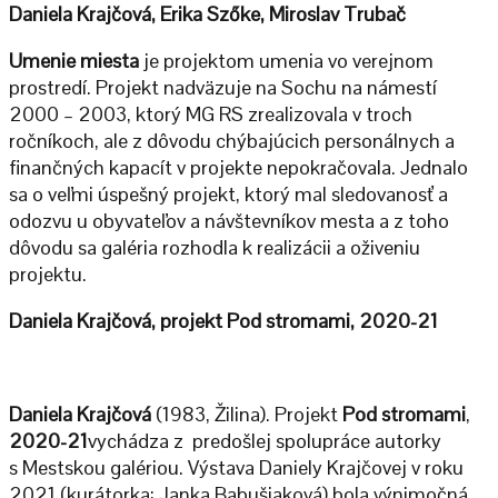
Daniela Krajčová, Erika Szőke, Miroslav Trubač
Umenie miesta
je projektom umenia vo verejnom
prostredí. Projekt nadväzuje na Sochu na námestí
2000 – 2003, ktorý MG RS zrealizovala v troch
ročníkoch, ale z dôvodu chýbajúcich personálnych a
finančných kapacít v projekte nepokračovala. Jednalo
sa o veľmi úspešný projekt, ktorý mal sledovanosť a
odozvu u obyvateľov a návštevníkov mesta a z toho
dôvodu sa galéria rozhodla k realizácii a oživeniu
projektu.
Daniela Krajčová, projekt Pod stromami, 2020-21
Daniela Krajčová
(1983, Žilina). Projekt
Pod stromami
,
2020-21
vychádza z predošlej spolupráce autorky
s Mestskou galériou. Výstava Daniely Krajčovej v roku
2021 (kurátorka: Janka Babušiaková) bola výnimočná