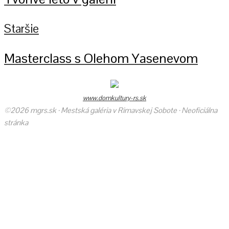
Staršie
Masterclass s Olehom Yasenevom
www.domkultury-rs.sk
©2026 mgrs.sk · Mestská galéria v Rimavskej Sobote · Neoficiálna
stránka