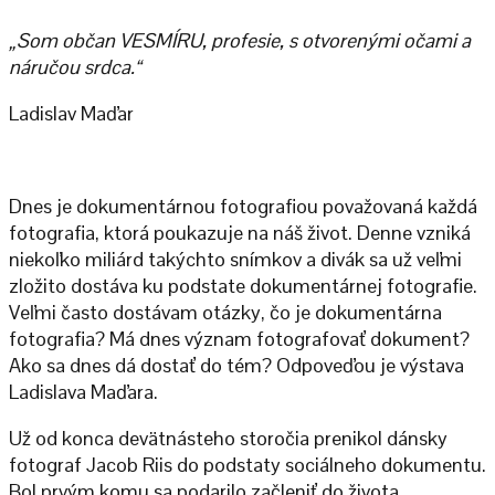
„Som občan VESMÍRU, profesie, s otvorenými očami a
náručou srdca.“
Ladislav Maďar
Dnes je dokumentárnou fotografiou považovaná každá
fotografia, ktorá poukazuje na náš život. Denne vzniká
niekoľko miliárd takýchto snímkov a divák sa už veľmi
zložito dostáva ku podstate dokumentárnej fotografie.
Veľmi často dostávam otázky, čo je dokumentárna
fotografia? Má dnes význam fotografovať dokument?
Ako sa dnes dá dostať do tém? Odpoveďou je výstava
Ladislava Maďara.
Už od konca devätnásteho storočia prenikol dánsky
fotograf Jacob Riis do podstaty sociálneho dokumentu.
Bol prvým komu sa podarilo začleniť do života