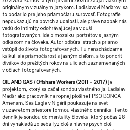
zo života Rómov, a tým je veľmi zložité zaujať vlastným
originálnym vizuálnym jazykom. Ladislavovi Maďarovi sa
to podarilo pre jeho priamočiaru surovosť. Fotografie
nepoukazujú na povrch a udalosti, ale práve naopak nás
vedú do intimity odohrávajúcej sa v duši
fotografovaných. Ide o mozaiku portrétov s jasným
odkazom na človeka. Autor odbúral strach a priamo
vstúpil do života fotografovaných. Tu nenachádzame
kalkul, ale priamočiarosť s jasným cieľom, a to ponoriť
divákov do prežitých rokov na uliciach zaznamenaných
v očiach fotografovaných.
OIL AND GAS / Offshare Workers
(2011 – 2017)
je
projektom, ktorý sa začal sondou vlastného ja. Ladislav
Maďar ako pracovník na ropnej plošine FPSO BONGA
Amenam, Sea Eagle v Nigérii poukazuje na svet
v uzavretom priestore formou vlastného denníka. Tento
denník je sondou do mentality človeka, ktorý počas 28
dní vynakladá zo seba fyzické a hlavne psychické