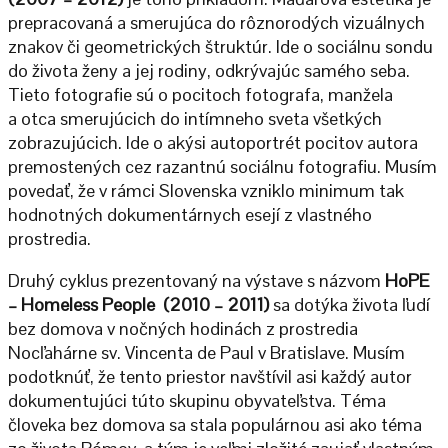
prepracovaná a smerujúca do rôznorodých vizuálnych
znakov či geometrických štruktúr. Ide o sociálnu sondu
do života ženy a jej rodiny, odkrývajúc samého seba.
Tieto fotografie sú o pocitoch fotografa, manžela
a otca smerujúcich do intímneho sveta všetkých
zobrazujúcich. Ide o akýsi autoportrét pocitov autora
premostených cez razantnú sociálnu fotografiu. Musím
povedať, že v rámci Slovenska vzniklo minimum tak
hodnotných dokumentárnych esejí z vlastného
prostredia.
Druhý cyklus prezentovaný na výstave s názvom
HoPE
– Homeless People
(2010 – 2011)
sa dotýka života ľudí
bez domova v nočných hodinách z prostredia
Nocľahárne sv. Vincenta de Paul v Bratislave. Musím
podotknúť, že tento priestor navštívil asi každý autor
dokumentujúci túto skupinu obyvateľstva. Téma
človeka bez domova sa stala populárnou asi ako téma