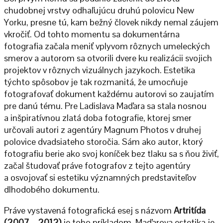
chudobnej vrstvy odhaľujúcu druhú polovicu New
Yorku, presne tú, kam bežný človek nikdy nemal záujem
vkročiť. Od tohto momentu sa dokumentárna
fotografia začala meniť vplyvom rôznych umeleckých
smerov a autorom sa otvorili dvere ku realizácii svojich
projektov v rôznych vizuálnych jazykoch. Estetika
týchto spôsobov je tak rozmanitá, že umocňuje
fotografovať dokument každému autorovi so zaujatím
pre danú tému. Pre Ladislava Maďara sa stala nosnou
a inšpiratívnou zlatá doba fotografie, ktorej smer
určovali autori z agentúry Magnum Photos v druhej
polovice dvadsiateho storočia. Sám ako autor, ktorý
fotografiu berie ako svoj koníček bez tlaku sa s ňou živiť,
začal študovať práve fotografov z tejto agentúry
a osvojovať si estetiku významných predstaviteľov
dlhodobého dokumentu.
Práve vystavená fotografická esej s názvom
Artritída
(2007 – 2012)
je toho príkladom. Maďarova estetika je