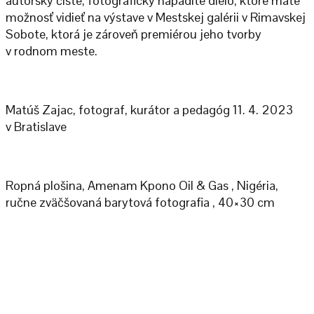
autorsky čisté, fotograficky nápadité dielo, ktoré máte
možnosť vidieť na výstave v Mestskej galérii v Rimavskej
Sobote, ktorá je zároveň premiérou jeho tvorby
v rodnom meste.
Matúš Zajac, fotograf, kurátor a pedagóg 11. 4. 2023
v Bratislave
Ropná plošina, Amenam Kpono Oil & Gas , Nigéria,
ručne zväčšovaná barytová fotografia , 40×30 cm