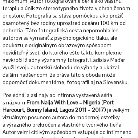
maximum. Autor fotografovanie berie ako vlastnú
terapiu a únik zo stereotypného života v ohraničenom
priestore. Fotografia sa stáva pomôckou ako prežiť
osamotený bez rodiny uprostred oceánu 100 km od
pobrežia. Táto fotografická cesta nepomohla len
autorovi sa vymaniť z psychologického tlaku, ale
poukazuje originálnym obrazovým spôsobom
neviditeľný svet, do ktorého ešte takto komplexne
nevkročil žiadny významný fotograf. Ladislav Maďar
využil svoju autorskú slobodu do výhody a ukázal
ďalším nadšencom, že práva táto sloboda môže
dopomôcť dokumentárnej fotografii aj na Slovensku.
Posledná, a asi najviac intímna vystavená séria
s názvom
From Naija With Love – Nigeria
(
Port
Harcourt, Bonny Island, Lagos 2011 – 2017)
je veľkým
vizuálnym posunom autora do modernej estetiky
a výrazného prekročenia vlastného tvorivého tieňa.
Autor veľmi citlivým spôsobom vstupuje do intímneho