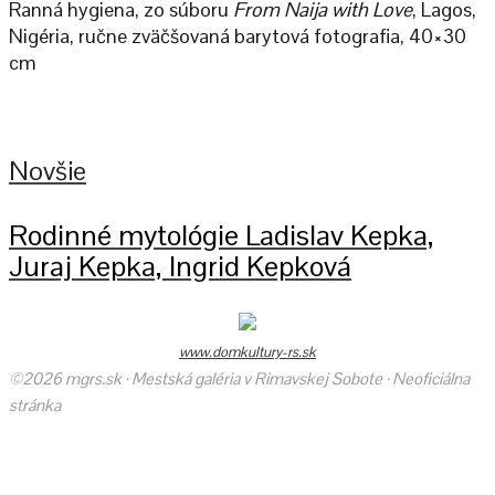
Ranná hygiena, zo súboru
From Naija with Love
, Lagos,
Nigéria, ručne zväčšovaná barytová fotografia, 40×30
cm
Novšie
Rodinné mytológie Ladislav Kepka,
Juraj Kepka, Ingrid Kepková
www.domkultury-rs.sk
©2026 mgrs.sk · Mestská galéria v Rimavskej Sobote · Neoficiálna
stránka