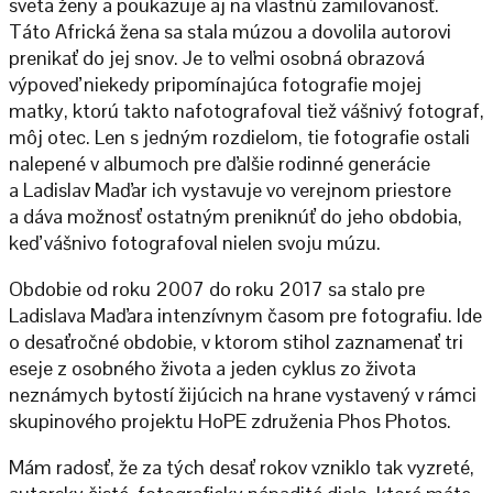
sveta ženy a poukazuje aj na vlastnú zamilovanosť.
Táto Africká žena sa stala múzou a dovolila autorovi
prenikať do jej snov. Je to veľmi osobná obrazová
výpoveď niekedy pripomínajúca fotografie mojej
matky, ktorú takto nafotografoval tiež vášnivý fotograf,
môj otec. Len s jedným rozdielom, tie fotografie ostali
nalepené v albumoch pre ďalšie rodinné generácie
a Ladislav Maďar ich vystavuje vo verejnom priestore
a dáva možnosť ostatným preniknúť do jeho obdobia,
keď vášnivo fotografoval nielen svoju múzu.
Obdobie od roku 2007 do roku 2017 sa stalo pre
Ladislava Maďara intenzívnym časom pre fotografiu. Ide
o desaťročné obdobie, v ktorom stihol zaznamenať tri
eseje z osobného života a jeden cyklus zo života
neznámych bytostí žijúcich na hrane vystavený v rámci
skupinového projektu HoPE združenia Phos Photos.
Mám radosť, že za tých desať rokov vzniklo tak vyzreté,